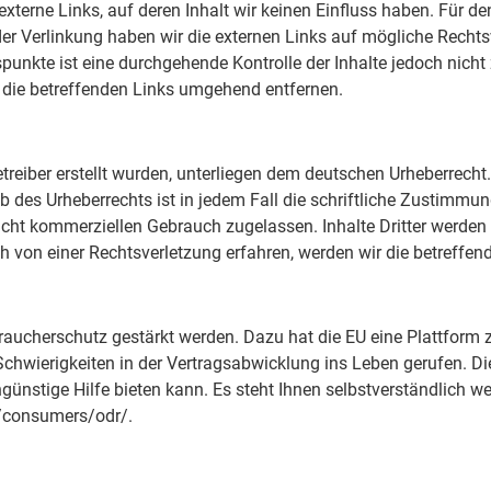
xterne Links, auf deren Inhalt wir keinen Einfluss haben. Für den
 der Verlinkung haben wir die externen Links auf mögliche Recht
spunkte ist eine durchgehende Kontrolle der Inhalte jedoch nicht
r die betreffenden Links umgehend entfernen.
treiber erstellt wurden, unterliegen dem deutschen Urheberrecht. 
b des Urheberrechts ist in jedem Fall die schriftliche Zustimmu
icht kommerziellen Gebrauch zugelassen. Inhalte Dritter werden
ich von einer Rechtsverletzung erfahren, werden wir die betreffe
braucherschutz gestärkt werden. Dazu hat die EU eine Plattform 
wierigkeiten in der Vertragsabwicklung ins Leben gerufen. Dies
ngünstige Hilfe bieten kann. Es steht Ihnen selbstverständlich we
eu/consumers/odr/.